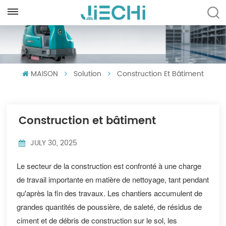
FRANÇAIS
English
MAISON
Solution
Construction Et Bâtiment
Français
Русский
Construction et bâtiment
Español
Português
JULY 30, 2025
العربية
Le secteur de la construction est confronté à une charge
de travail importante en matière de nettoyage, tant pendant
Türkçe
qu'après la fin des travaux. Les chantiers accumulent de
grandes quantités de poussière, de saleté, de résidus de
Tiếng Việt
ciment et de débris de construction sur le sol, les