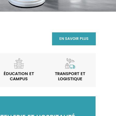
Tiếng Việt
Indonesia
中文
EN SAVOIR PLUS
ÉDUCATION ET
TRANSPORT ET
COM
CAMPUS
LOGISTIQUE
DÉ
SUP
ANSFORMATION DES
MMERCE DE DÉTAIL ET
RVICES MUNICIPAUX ET