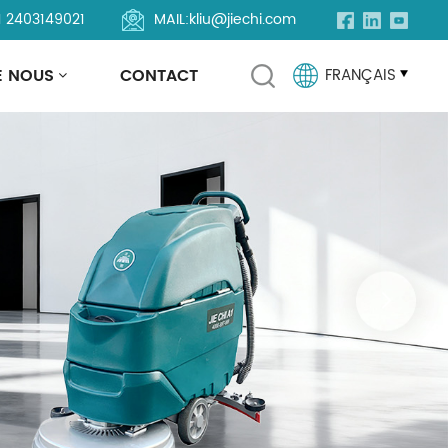
1 2403149021
MAIL:
kliu@jiechi.com
E NOUS
CONTACT
FRANÇAIS
English
Français
Русский
Español
Português
العربية
Türkçe