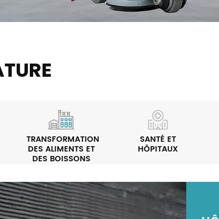
ATURE
TRANSFORMATION
SANTÉ ET
DES ALIMENTS ET
HÔPITAUX
DES BOISSONS
TR
CO
SE