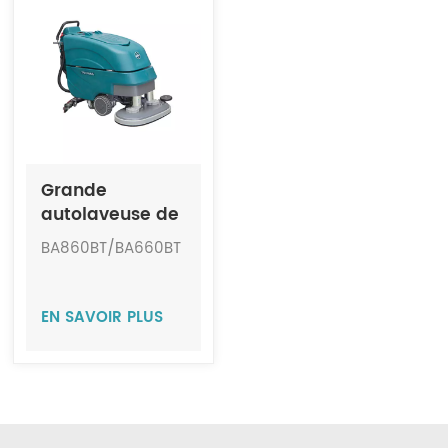
Indonesia
中文
Grande
autolaveuse de
sol sans fil
BA860BT/BA660BT
entièrement
automatique
JIECHI
EN SAVOIR PLUS
BA860BT/BA660BT