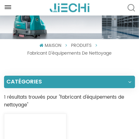
FRANÇAIS
English
MAISON
PRODUITS
Français
Fabricant D'équipements De Nettoyage
Русский
Español
CATÉGORIES
Português
1 résultats trouvés pour "fabricant d'équipements de
العربية
nettoyage"
Türkçe
Tiếng Việt